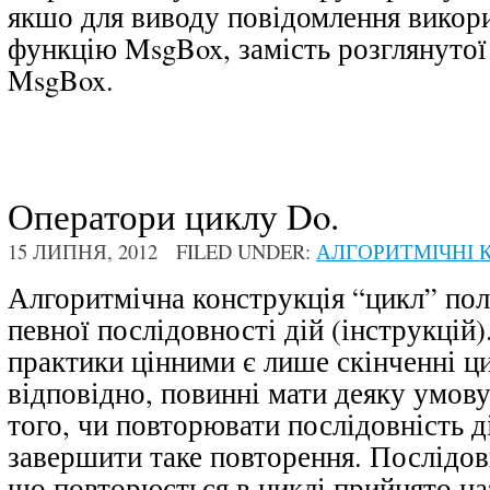
якшо для виводу повідомлення викор
функцію
MsgBox
, замість розглянуто
MsgBox
.
Оператори циклу Do.
15 ЛИПНЯ, 2012 FILED UNDER:
АЛГОРИТМІЧНІ К
Алгоритмічна конструкція
“цикл”
пол
певної послідовності дій (інструкцій
практики цінними є лише скінченні ци
відповідно, повинні мати деяку умову
того, чи повторювати послідовність д
завершити таке повторення. Послідовн
що повторюється в циклі прийнято н