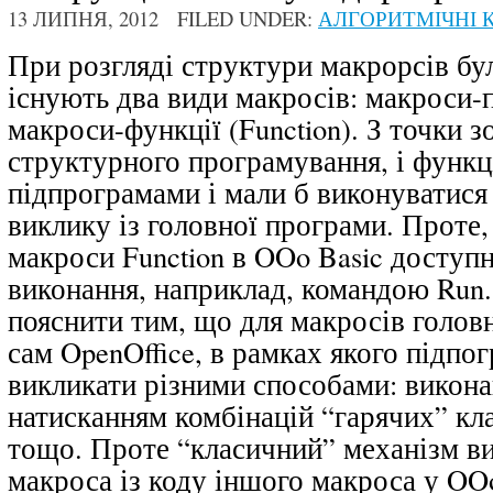
13 ЛИПНЯ, 2012 FILED UNDER:
АЛГОРИТМІЧНІ К
При розгляді структури макрорсів бу
існують два види макросів:
макроси-п
макроси-функції (Function)
. З точки 
структурного програмування, і функці
підпрограмами і мали б виконуватися
виклику із головної програми. Проте, 
макроси Function в OOo Basic доступн
виконання, наприклад, командою
Run
пояснити тим, що для макросів голо
сам OpenOffice, в рамках якого підп
викликати різними способами: викон
натисканням комбінацій “гарячих” кла
тощо. Проте “класичний” механізм в
макроса із коду іншого макроса у OO