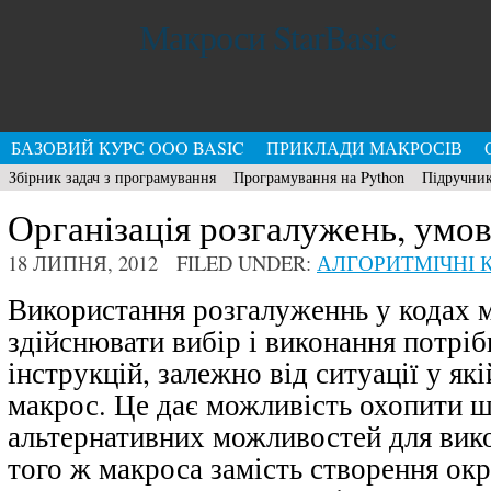
Макроси StarBasic
БАЗОВИЙ КУРС OOO BASIC
ПРИКЛАДИ МАКРОСІВ
Збірник задач з програмування
Програмування на Python
Підручник
Організація розгалужень, умов
18 ЛИПНЯ, 2012 FILED UNDER:
АЛГОРИТМІЧНІ К
Використання розгалуженнь у кодах 
здійснювати вибір і виконання потріб
інструкцій, залежно від ситуації у як
макрос. Це дає можливість охопити 
альтернативних можливостей для вико
того ж макроса замість створення ок