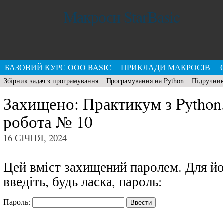
Макроси StarBasic
БАЗОВИЙ КУРС OOO BASIC
ПРИКЛАДИ МАКРОСІВ
Збірник задач з програмування
Програмування на Python
Підручник
Захищено: Практикум з Python
робота № 10
16 СІЧНЯ, 2024
Цей вміст захищений паролем. Для йо
введіть, будь ласка, пароль:
Пароль: